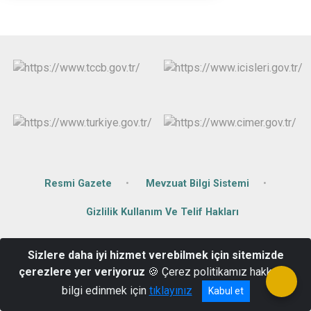
Resmi Gazete
Mevzuat Bilgi Sistemi
Gizlilik Kullanım Ve Telif Hakları
Hükümet Konağı Kat:2 Yalvaç/Isparta
Sizlere daha iyi hizmet verebilmek için sitemizde
0246 441 50 40
çerezlere yer veriyoruz
🍪 Çerez politikamız hakkında
bilgi edinmek için
tıklayınız
Kabul et