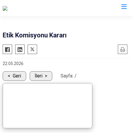
Isparta
Etik Komisyonu Kararı
Atabey
Senirkent
Eğirdir
Sütçüler
22.05.2026
Gelendost
Uluborlu
Gönen
Yalvaç
Geri
İleri
Sayfa:
/
Keçiborlu
Yenişarbademli
Şarkikaraağaç
Aksu