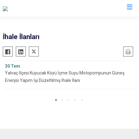
Isparta
İhale İlanları
Atabey
Senirkent
Eğirdir
Sütçüler
30
Tem
Gelendost
Uluborlu
Yalvaç İlçesi Kuyucak Köyü İçme Suyu Motopompunun Güneş
Gönen
Yalvaç
Enerjisi Yapım İşi Düzeltilmiş İhale İlanı
Keçiborlu
Yenişarbademli
Şarkikaraağaç
Aksu