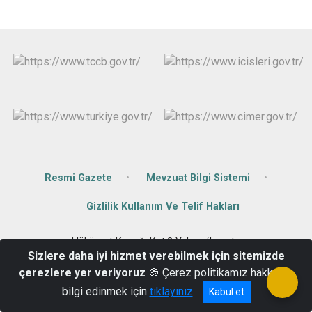
Resmi Gazete
Mevzuat Bilgi Sistemi
Gizlilik Kullanım Ve Telif Hakları
Hükümet Konağı Kat:2 Yalvaç/Isparta
Sizlere daha iyi hizmet verebilmek için sitemizde
0246 441 50 40
çerezlere yer veriyoruz
🍪 Çerez politikamız hakkında
bilgi edinmek için
tıklayınız
Kabul et