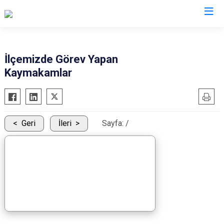
Isparta
İlçemizde Görev Yapan
Kaymakamlar
Atabey
Senirkent
Eğirdir
Sütçüler
Gelendost
Uluborlu
Geri
İleri
Sayfa:
/
Gönen
Yalvaç
Keçiborlu
Yenişarbademli
Şarkikaraağaç
Aksu