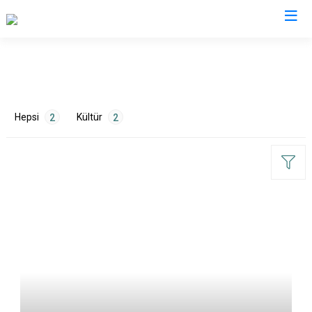
Isparta
Atabey
Senirkent
Hepsi
Kültür
2
2
Eğirdir
Sütçüler
Gelendost
Uluborlu
Gönen
Yalvaç
Keçiborlu
Yenişarbademli
ETİKETLER
Şarkikaraağaç
Aksu
Sanat
1
Tarih
1