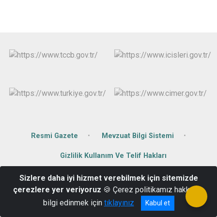
Resmi Gazete
Mevzuat Bilgi Sistemi
Gizlilik Kullanım Ve Telif Hakları
Sizlere daha iyi hizmet verebilmek için sitemizde
Hükümet Konağı Kat:2 Yalvaç/Isparta
çerezlere yer veriyoruz
🍪 Çerez politikamız hakkında
0246 441 50 40
bilgi edinmek için
tıklayınız
Kabul et