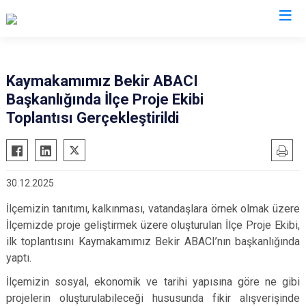
Isparta
Kaymakamımız Bekir ABACI
Başkanlığında İlçe Proje Ekibi
Atabey
Senirkent
Toplantısı Gerçekleştirildi
Eğirdir
Sütçüler
Gelendost
Uluborlu
Gönen
Yalvaç
30.12.2025
Keçiborlu
Yenişarbademli
İlçemizin tanıtımı, kalkınması, vatandaşlara örnek olmak üzere
Şarkikaraağaç
Aksu
İlçemizde proje geliştirmek üzere oluşturulan İlçe Proje Ekibi,
ilk toplantısını Kaymakamımız Bekir ABACI’nın başkanlığında
yaptı.
İlçemizin sosyal, ekonomik ve tarihi yapısına göre ne gibi
projelerin oluşturulabileceği hususunda fikir alışverişinde