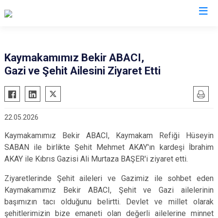
Isparta
Kaymakamımız Bekir ABACI,
Gazi ve Şehit Ailesini Ziyaret Etti
Atabey
Senirkent
Eğirdir
Sütçüler
Gelendost
Uluborlu
22.05.2026
Gönen
Yalvaç
Kaymakamımız Bekir ABACI, Kaymakam Refiği Hüseyin
Keçiborlu
Yenişarbademli
SABAN ile birlikte Şehit Mehmet AKAY'ın kardeşi İbrahim
Şarkikaraağaç
Aksu
AKAY ile Kıbrıs Gazisi Ali Murtaza BAŞER'i ziyaret etti.
Ziyaretlerinde Şehit aileleri ve Gazimiz ile sohbet eden
Kaymakamımız Bekir ABACI, Şehit ve Gazi ailelerinin
başımızın tacı olduğunu belirtti. Devlet ve millet olarak
şehitlerimizin bize emaneti olan değerli ailelerine minnet