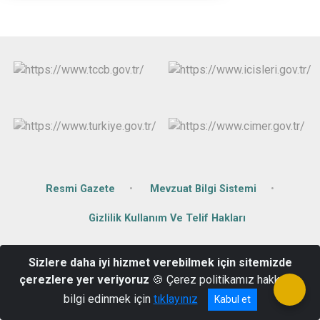
Resmi Gazete
Mevzuat Bilgi Sistemi
Gizlilik Kullanım Ve Telif Hakları
Hükümet Konağı Kat:2 Yalvaç/Isparta
Sizlere daha iyi hizmet verebilmek için sitemizde
0246 441 50 40
çerezlere yer veriyoruz
🍪 Çerez politikamız hakkında
bilgi edinmek için
tıklayınız
Kabul et