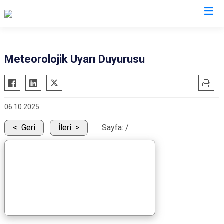
Isparta
Meteorolojik Uyarı Duyurusu
Atabey
Senirkent
Eğirdir
Sütçüler
06.10.2025
Gelendost
Uluborlu
Gönen
Yalvaç
Geri
İleri
Sayfa:
/
Keçiborlu
Yenişarbademli
Şarkikaraağaç
Aksu