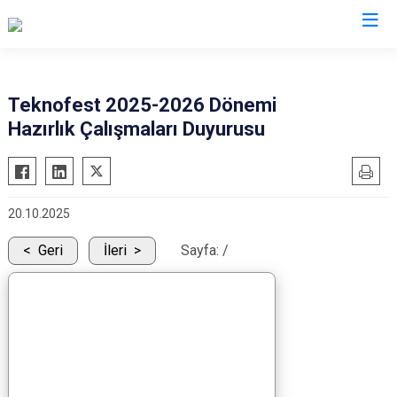
Isparta
Teknofest 2025­-2026 Dönemi
Hazırlık Çalışmaları Duyurusu
Atabey
Senirkent
Eğirdir
Sütçüler
Gelendost
Uluborlu
20.10.2025
Gönen
Yalvaç
Keçiborlu
Yenişarbademli
Geri
İleri
Sayfa:
/
Şarkikaraağaç
Aksu