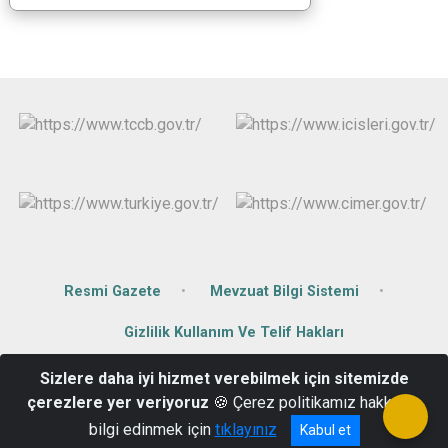
Resmi Gazete
Mevzuat Bilgi Sistemi
Gizlilik Kullanım Ve Telif Hakları
Sizlere daha iyi hizmet verebilmek için sitemizde
Hükümet Konağı Kat:2 Yalvaç/Isparta
çerezlere yer veriyoruz
🍪 Çerez politikamız hakkında
0246 441 50 40
bilgi edinmek için
tıklayınız
Kabul et