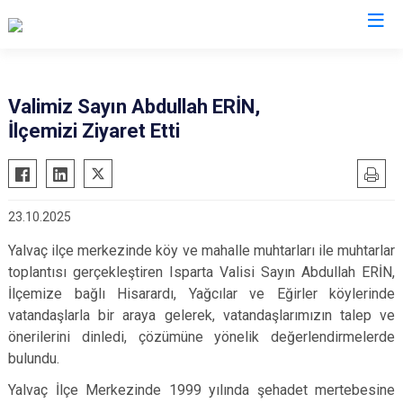
Isparta
Valimiz Sayın Abdullah ERİN,
İlçemizi Ziyaret Etti
Atabey
Senirkent
Eğirdir
Sütçüler
Gelendost
Uluborlu
23.10.2025
Gönen
Yalvaç
Yalvaç ilçe merkezinde köy ve mahalle muhtarları ile muhtarlar
Keçiborlu
Yenişarbademli
toplantısı gerçekleştiren
Isparta Valisi Sayın Abdullah ERİN
,
Şarkikaraağaç
Aksu
İlçemize bağlı Hisarardı, Yağcılar ve Eğirler köylerinde
vatandaşlarla bir araya gelerek, vatandaşlarımızın talep ve
önerilerini dinledi, çözümüne yönelik değerlendirmelerde
bulundu.
Yalvaç İlçe Merkezinde 1999 yılında şehadet mertebesine